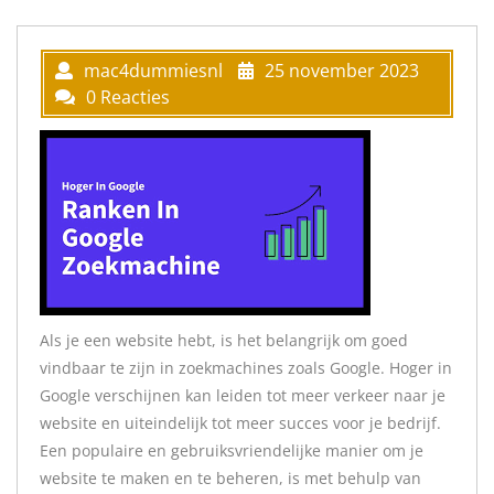
mac4dummiesnl
25 november 2023
0 Reacties
Als je een website hebt, is het belangrijk om goed
vindbaar te zijn in zoekmachines zoals Google. Hoger in
Google verschijnen kan leiden tot meer verkeer naar je
website en uiteindelijk tot meer succes voor je bedrijf.
Een populaire en gebruiksvriendelijke manier om je
website te maken en te beheren, is met behulp van