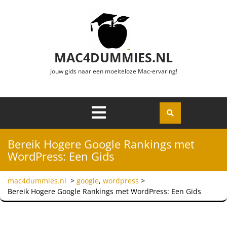
Ga naar de inhoud
MAC4DUMMIES.NL
Jouw gids naar een moeiteloze Mac-ervaring!
Menu
Openen
Bereik Hogere Google Rankings met
WordPress: Een Gids
mac4dummies.nl
>
google
,
wordpress
>
Bereik Hogere Google Rankings met WordPress: Een Gids