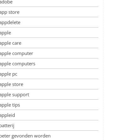
adobe
app store
appdelete
apple
apple care
apple computer
apple computers
apple pc
apple store
apple support
apple tips
appleid
batterij
beter gevonden worden