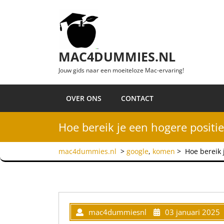
Ga naar de inhoud
MAC4DUMMIES.NL
Jouw gids naar een moeiteloze Mac-ervaring!
OVER ONS
CONTACT
Hoe bereik je een hogere positi
mac4dummies.nl
>
google
,
komen
>
Hoe bereik 
mac4dummiesnl
03 januari 2025