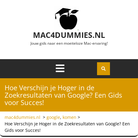
Ga naar de inhoud
MAC4DUMMIES.NL
Jouw gids naar een moeiteloze Mac-ervaring!
Menu
Openen
Hoe Verschijn je Hoger in de
Zoekresultaten van Google? Een Gids
voor Succes!
mac4dummies.nl
>
google
,
komen
>
Hoe Verschijn je Hoger in de Zoekresultaten van Google? Een
Gids voor Succes!