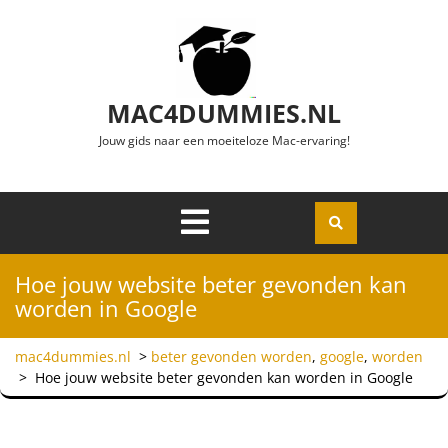
Ga naar de inhoud
MAC4DUMMIES.NL
Jouw gids naar een moeiteloze Mac-ervaring!
Menu
Openen
Hoe jouw website beter gevonden kan
worden in Google
mac4dummies.nl
>
beter gevonden worden
,
google
,
worden
>
Hoe jouw website beter gevonden kan worden in Google