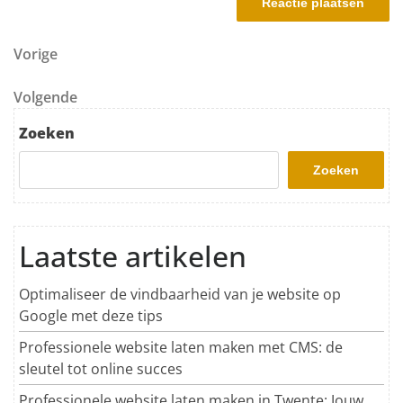
Berichtnavigatie
Vorig bericht
Vorige
Volgend bericht
Volgende
Zoeken
Zoeken
Laatste artikelen
Optimaliseer de vindbaarheid van je website op
Google met deze tips
Professionele website laten maken met CMS: de
sleutel tot online succes
Professionele website laten maken in Twente: Jouw