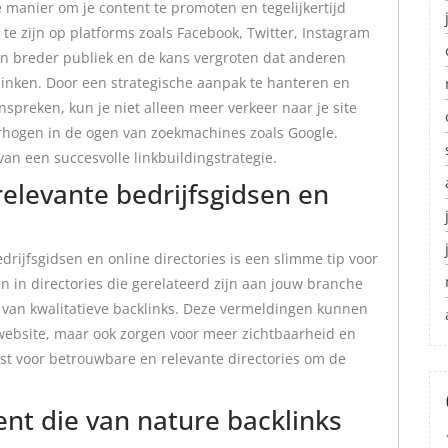
e manier om je content te promoten en tegelijkertijd
f te zijn op platforms zoals Facebook, Twitter, Instagram
en breder publiek en de kans vergroten dat anderen
linken. Door een strategische aanpak te hanteren en
preken, kun je niet alleen meer verkeer naar je site
rhogen in de ogen van zoekmachines zoals Google.
van een succesvolle linkbuildingstrategie.
relevante bedrijfsgidsen en
drijfsgidsen en online directories is een slimme tip voor
en in directories die gerelateerd zijn aan jouw branche
en van kwalitatieve backlinks. Deze vermeldingen kunnen
e website, maar ook zorgen voor meer zichtbaarheid en
kiest voor betrouwbare en relevante directories om de
nt die van nature backlinks