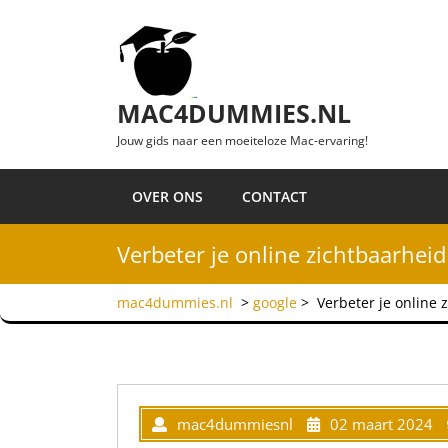
Ga naar de inhoud
MAC4DUMMIES.NL
Jouw gids naar een moeiteloze Mac-ervaring!
OVER ONS
CONTACT
Verbeter je online zichtbaarheid
mac4dummies.nl
>
google
>
Verbeter je online 
mac4dummiesnl
02 maart 2024