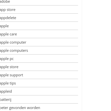
adobe
app store
appdelete
apple
apple care
apple computer
apple computers
apple pc
apple store
apple support
apple tips
appleid
batterij
beter gevonden worden