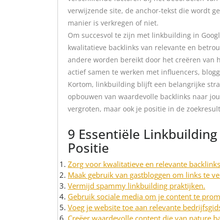
verwijzende site, de anchor-tekst die wordt geb
manier is verkregen of niet.
Om succesvol te zijn met linkbuilding in Googl
kwalitatieve backlinks van relevante en betr
andere worden bereikt door het creëren van 
actief samen te werken met influencers, blo
Kortom, linkbuilding blijft een belangrijke str
opbouwen van waardevolle backlinks naar jouw 
vergroten, maar ook je positie in de zoekresul
9 Essentiële Linkbuildin
Positie
Zorg voor kwalitatieve en relevante backlinks
Maak gebruik van gastbloggen om links te ver
Vermijd spammy linkbuilding praktijken.
Gebruik sociale media om je content te prom
Voeg je website toe aan relevante bedrijfsgid
Creëer waardevolle content die van nature ba