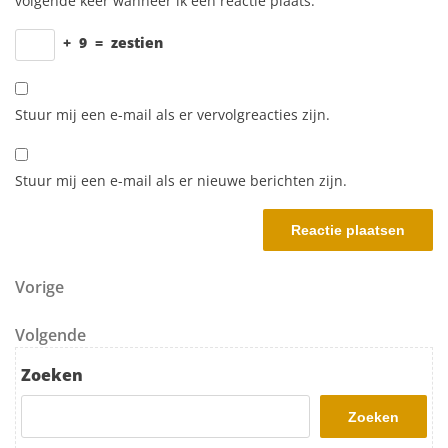
volgende keer wanneer ik een reactie plaats.
+
9
=
zestien
Stuur mij een e-mail als er vervolgreacties zijn.
Stuur mij een e-mail als er nieuwe berichten zijn.
Berichtnavigatie
Vorig bericht
Vorige
Volgend bericht
Volgende
Zoeken
Zoeken