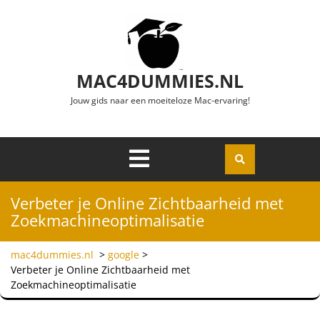
Ga naar de inhoud
MAC4DUMMIES.NL
Jouw gids naar een moeiteloze Mac-ervaring!
Menu
Openen
Verbeter je Online Zichtbaarheid met
Zoekmachineoptimalisatie
mac4dummies.nl
>
google
>
Verbeter je Online Zichtbaarheid met
Zoekmachineoptimalisatie