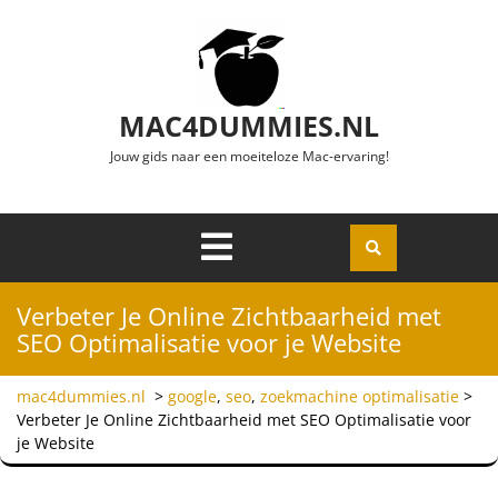
Ga naar de inhoud
MAC4DUMMIES.NL
Jouw gids naar een moeiteloze Mac-ervaring!
Menu
Openen
Verbeter Je Online Zichtbaarheid met
SEO Optimalisatie voor je Website
mac4dummies.nl
>
google
,
seo
,
zoekmachine optimalisatie
>
Verbeter Je Online Zichtbaarheid met SEO Optimalisatie voor
je Website