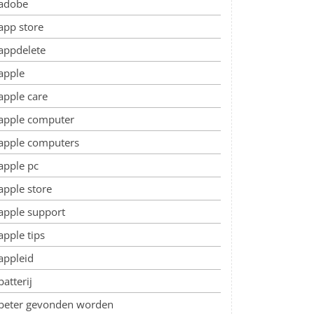
adobe
app store
appdelete
apple
apple care
apple computer
apple computers
apple pc
apple store
apple support
apple tips
appleid
batterij
beter gevonden worden