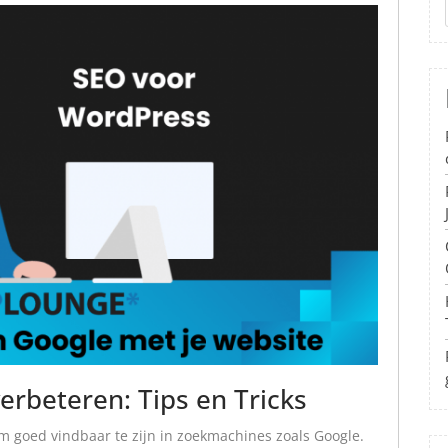
erbeteren: Tips en Tricks
 om goed vindbaar te zijn in zoekmachines zoals Google.