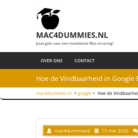
Ga naar de inhoud
MAC4DUMMIES.NL
Jouw gids naar een moeiteloze Mac-ervaring!
OVER ONS
CONTACT
Hoe de Vindbaarheid in Google E
mac4dummies.nl
>
google
>
Hoe de Vindbaarheid
mac4dummiesnl
15 mei 2026