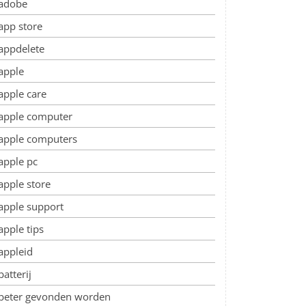
adobe
app store
appdelete
apple
apple care
apple computer
apple computers
apple pc
apple store
apple support
apple tips
appleid
batterij
beter gevonden worden