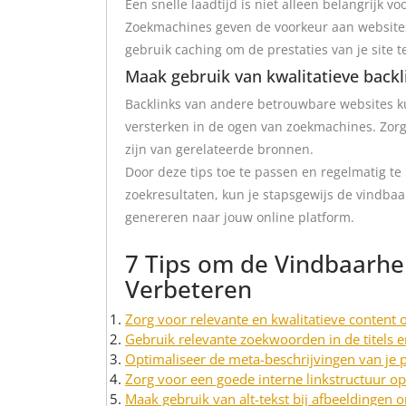
Een snelle laadtijd is niet alleen belangrijk 
Zoekmachines geven de voorkeur aan websites
gebruik caching om de prestaties van je site t
Maak gebruik van kwalitatieve backl
Backlinks van andere betrouwbare websites ku
versterken in de ogen van zoekmachines. Zorg 
zijn van gerelateerde bronnen.
Door deze tips toe te passen en regelmatig te
zoekresultaten, kun je stapsgewijs de vindba
genereren naar jouw online platform.
7 Tips om de Vindbaarhei
Verbeteren
Zorg voor relevante en kwalitatieve content o
Gebruik relevante zoekwoorden in de titels e
Optimaliseer de meta-beschrijvingen van je p
Zorg voor een goede interne linkstructuur op
Maak gebruik van alt-tekst bij afbeeldingen 