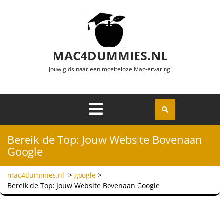
Ga naar de inhoud
MAC4DUMMIES.NL
Jouw gids naar een moeiteloze Mac-ervaring!
Menu
Openen
Bereik de Top: Jouw Website Bovenaan
Google
mac4dummies.nl
>
google
>
Bereik de Top: Jouw Website Bovenaan Google