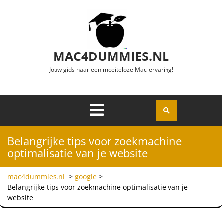
Ga naar de inhoud
MAC4DUMMIES.NL
Jouw gids naar een moeiteloze Mac-ervaring!
Menu
Openen
Belangrijke tips voor zoekmachine
optimalisatie van je website
mac4dummies.nl
>
google
>
Belangrijke tips voor zoekmachine optimalisatie van je
website