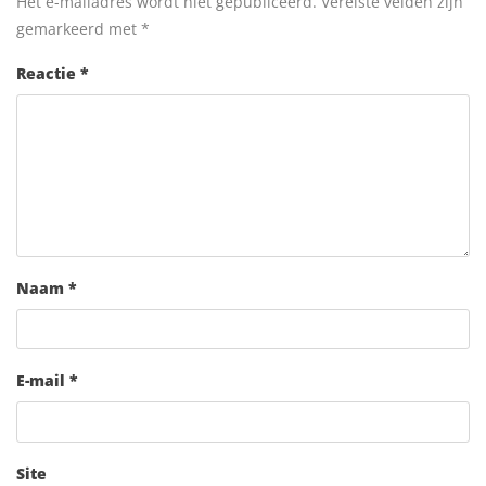
Het e-mailadres wordt niet gepubliceerd.
Vereiste velden zijn
gemarkeerd met
*
Reactie
*
Naam
*
E-mail
*
Site