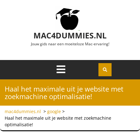
Ga naar de inhoud
MAC4DUMMIES.NL
Jouw gids naar een moeiteloze Mac-ervaring!
Menu
Openen
Haal het maximale uit je website met
zoekmachine optimalisatie!
mac4dummies.nl
>
google
>
Haal het maximale uit je website met zoekmachine
optimalisatie!