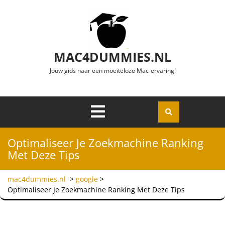
Ga naar de inhoud
MAC4DUMMIES.NL
Jouw gids naar een moeiteloze Mac-ervaring!
Menu
Openen
Optimaliseer Je Zoekmachine Ranking
Met Deze Tips
mac4dummies.nl
>
google
>
Optimaliseer Je Zoekmachine Ranking Met Deze Tips