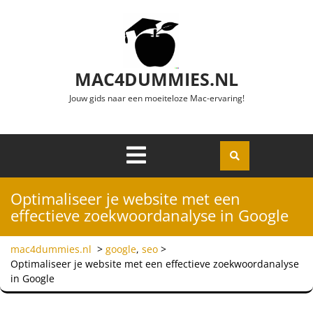
Ga naar de inhoud
MAC4DUMMIES.NL
Jouw gids naar een moeiteloze Mac-ervaring!
Menu
Openen
Optimaliseer je website met een
effectieve zoekwoordanalyse in Google
mac4dummies.nl
>
google
,
seo
>
Optimaliseer je website met een effectieve zoekwoordanalyse
in Google