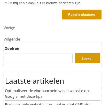
Stuur mij een e-mail als er nieuwe berichten zijn.
Berichtnavigatie
Vorig bericht
Vorige
Volgend bericht
Volgende
Zoeken
Zoeken
Laatste artikelen
Optimaliseer de vindbaarheid van je website op
Google met deze tips
Professionele website laten maken met CMS: de