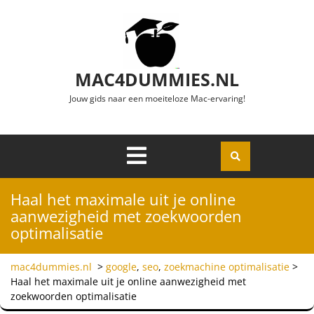
Ga naar de inhoud
MAC4DUMMIES.NL
Jouw gids naar een moeiteloze Mac-ervaring!
Menu
Openen
Haal het maximale uit je online
aanwezigheid met zoekwoorden
optimalisatie
mac4dummies.nl
>
google
,
seo
,
zoekmachine optimalisatie
>
Haal het maximale uit je online aanwezigheid met
zoekwoorden optimalisatie