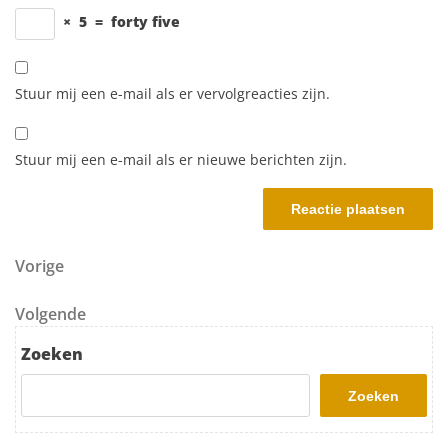
×
5
=
forty five
Stuur mij een e-mail als er vervolgreacties zijn.
Stuur mij een e-mail als er nieuwe berichten zijn.
Berichtnavigatie
Vorig bericht
Vorige
Volgend bericht
Volgende
Zoeken
Zoeken