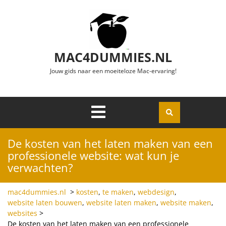
Ga naar de inhoud
MAC4DUMMIES.NL
Jouw gids naar een moeiteloze Mac-ervaring!
Menu
Openen
De kosten van het laten maken van een
professionele website: wat kun je
verwachten?
mac4dummies.nl
>
kosten
,
te maken
,
webdesign
,
website laten bouwen
,
website laten maken
,
website maken
,
websites
>
De kosten van het laten maken van een professionele