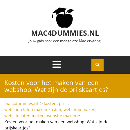
Ga naar de inhoud
MAC4DUMMIES.NL
Jouw gids naar een moeiteloze Mac-ervaring!
Menu
Openen
Kosten voor het maken van een
webshop: Wat zijn de prijskaartjes?
mac4dummies.nl
>
kosten
,
prijs
,
webshop laten maken kosten
,
webshop maken
,
website laten maken
,
website maken
>
Kosten voor het maken van een webshop: Wat zijn de
prijskaartjes?