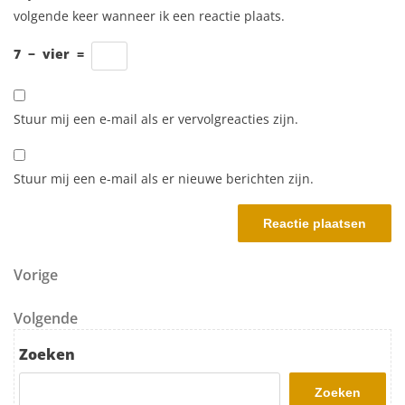
volgende keer wanneer ik een reactie plaats.
7
−
vier
=
Stuur mij een e-mail als er vervolgreacties zijn.
Stuur mij een e-mail als er nieuwe berichten zijn.
Berichtnavigatie
Vorig bericht
Vorige
Volgend bericht
Volgende
Zoeken
Zoeken