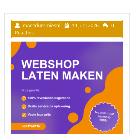
mac4dummiesnl
14 juni 2026
0
Reacties