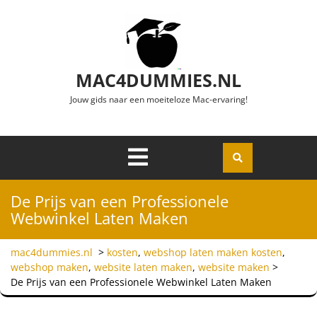
Ga naar de inhoud
MAC4DUMMIES.NL
Jouw gids naar een moeiteloze Mac-ervaring!
Menu
Openen
De Prijs van een Professionele
Webwinkel Laten Maken
mac4dummies.nl
>
kosten
,
webshop laten maken kosten
,
webshop maken
,
website laten maken
,
website maken
>
De Prijs van een Professionele Webwinkel Laten Maken