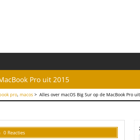
 MacBook Pro uit 2015
ook pro
,
macos
>
Alles over macOS Big Sur op de MacBook Pro ui
0 Reacties