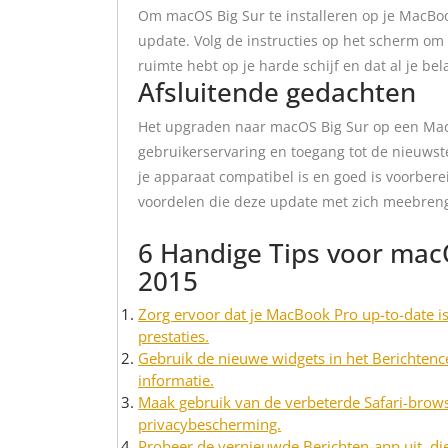
Om macOS Big Sur te installeren op je MacBoo
update. Volg de instructies op het scherm om d
ruimte hebt op je harde schijf en dat al je be
Afsluitende gedachten
Het upgraden naar macOS Big Sur op een Mac
gebruikerservaring en toegang tot de nieuwst
je apparaat compatibel is en goed is voorbere
voordelen die deze update met zich meebreng
6 Handige Tips voor mac
2015
Zorg ervoor dat je MacBook Pro up-to-date i
prestaties.
Gebruik de nieuwe widgets in het Berichtence
informatie.
Maak gebruik van de verbeterde Safari-browse
privacybescherming.
Probeer de vernieuwde Berichten-app uit, di