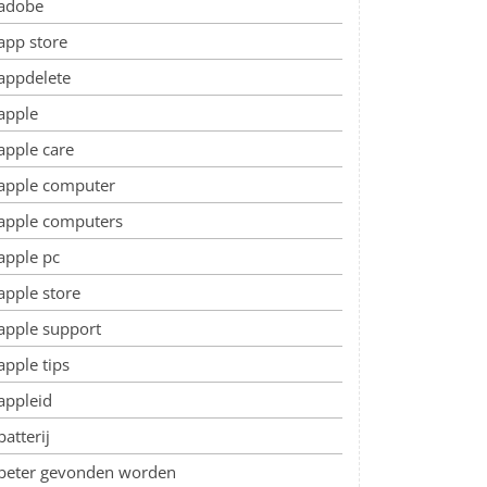
adobe
app store
appdelete
apple
apple care
apple computer
apple computers
apple pc
apple store
apple support
apple tips
appleid
batterij
beter gevonden worden