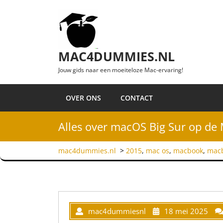
Ga naar de inhoud
MAC4DUMMIES.NL
Jouw gids naar een moeiteloze Mac-ervaring!
OVER ONS
CONTACT
Alles over macOS Big Sur op de
mac4dummies.nl
>
2015
,
mac os
,
macbook
,
macb
mac4dummiesnl
18 mei 2025