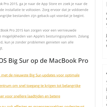
k Pro 2015, ga je naar de App Store en zoek je naar de
e installatie te voltooien. Zorg ervoor dat je voldoende
langrijke bestanden zijn geback-upt voordat je begint.
Book Pro 2015 kan zorgen voor een vernieuwde
e mogelijkheden van Apple’s besturingssysteem. Zolang
id, kun je zonder problemen genieten van alle
t.
OS Big Sur op de MacBook Pro
s met de nieuwste Big Sur-updates voor optimale
ntrum om snel toegang te krijgen tot belangrijke
r voor snellere laadtijden en betere
e nu ook effecten en groepsgesprekken ondersteunt.