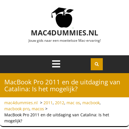
Ga naar de inhoud
MAC4DUMMIES.NL
Jouw gids naar een moeiteloze Mac-ervaring!
Menu
Openen
MacBook Pro 2011 en de uitdaging van
Catalina: Is het mogelijk?
mac4dummies.nl
>
2011
,
2012
,
mac os
,
macbook
,
macbook pro
,
macos
>
MacBook Pro 2011 en de uitdaging van Catalina: Is het
mogelijk?