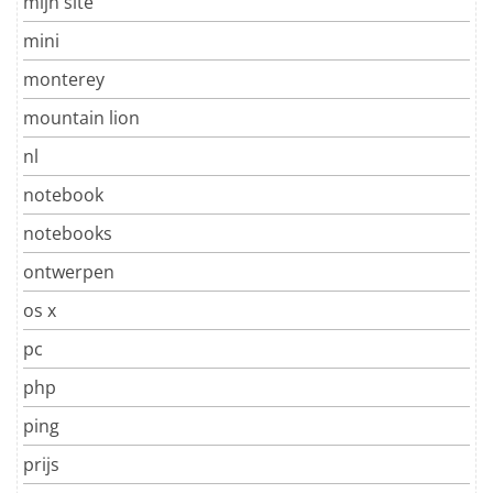
mijn site
mini
monterey
mountain lion
nl
notebook
notebooks
ontwerpen
os x
pc
php
ping
prijs