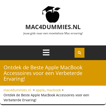
Ga naar de inhoud
MAC4DUMMIES.NL
Jouw gids naar een moeiteloze Mac-ervaring!
Menu
Openen
Ontdek de Beste Apple MacBook
Accessoires voor een Verbeterde
Ervaring!
mac4dummies.nl
>
apple
,
macbook
>
Ontdek de Beste Apple MacBook Accessoires voor een
Verbeterde Ervaring!