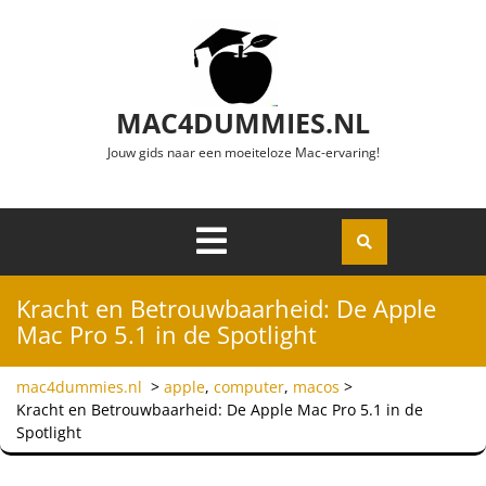
Ga naar de inhoud
MAC4DUMMIES.NL
Jouw gids naar een moeiteloze Mac-ervaring!
Menu
Openen
Kracht en Betrouwbaarheid: De Apple
Mac Pro 5.1 in de Spotlight
mac4dummies.nl
>
apple
,
computer
,
macos
>
Kracht en Betrouwbaarheid: De Apple Mac Pro 5.1 in de
Spotlight