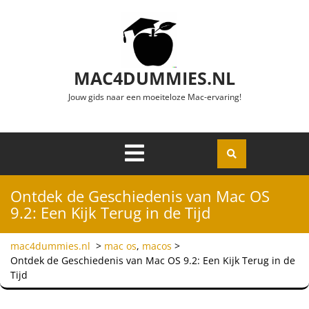
Ga naar de inhoud
MAC4DUMMIES.NL
Jouw gids naar een moeiteloze Mac-ervaring!
Menu
Openen
Ontdek de Geschiedenis van Mac OS
9.2: Een Kijk Terug in de Tijd
mac4dummies.nl
>
mac os
,
macos
>
Ontdek de Geschiedenis van Mac OS 9.2: Een Kijk Terug in de
Tijd