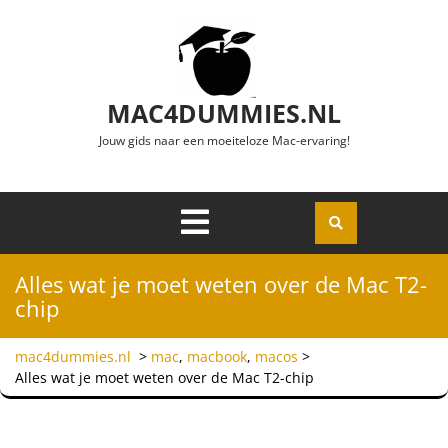
Ga naar de inhoud
MAC4DUMMIES.NL
Jouw gids naar een moeiteloze Mac-ervaring!
Menu
Openen
Alles wat je moet weten over de Mac T2-
chip
mac4dummies.nl
>
mac
,
macbook
,
macos
>
Alles wat je moet weten over de Mac T2-chip