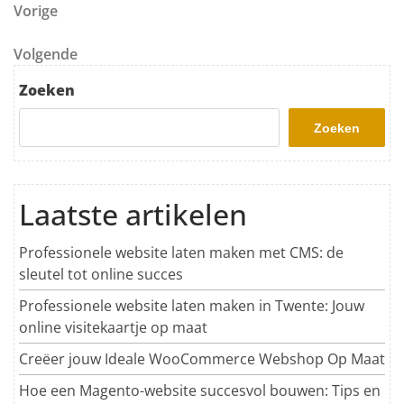
Berichtnavigatie
Vorig bericht
Vorige
Volgend bericht
Volgende
Zoeken
Zoeken
Laatste artikelen
Professionele website laten maken met CMS: de
sleutel tot online succes
Professionele website laten maken in Twente: Jouw
online visitekaartje op maat
Creëer jouw Ideale WooCommerce Webshop Op Maat
Hoe een Magento-website succesvol bouwen: Tips en