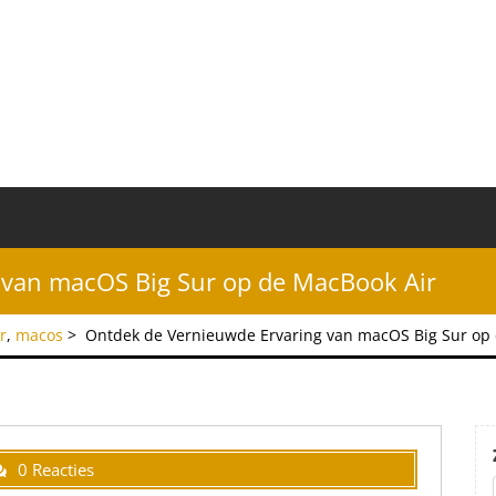
 van macOS Big Sur op de MacBook Air
r
,
macos
>
Ontdek de Vernieuwde Ervaring van macOS Big Sur op
0 Reacties