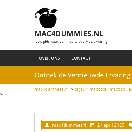
Ga naar de inhoud
MAC4DUMMIES.NL
Jouw gids naar een moeiteloze Mac-ervaring!
OVER ONS
CONTACT
Ontdek de Vernieuwde Ervaring
mac4dummies.nl
>
bigsur
,
macbook
,
macbook ai
mac4dummiesnl
21 april 2025