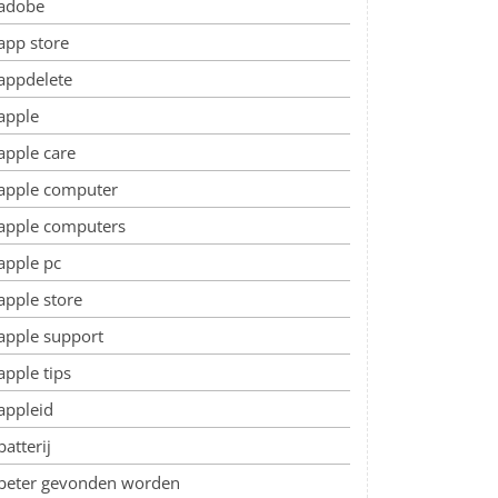
adobe
app store
appdelete
apple
apple care
apple computer
apple computers
apple pc
apple store
apple support
apple tips
appleid
batterij
beter gevonden worden