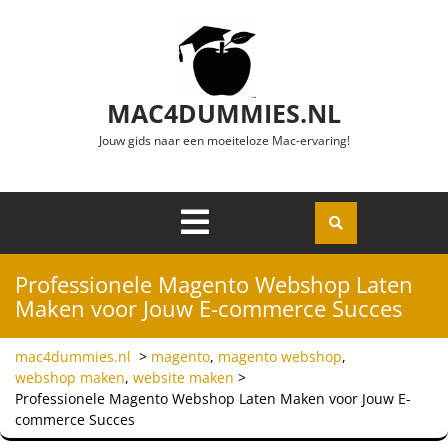
Ga naar de inhoud
MAC4DUMMIES.NL
Jouw gids naar een moeiteloze Mac-ervaring!
Menu
Openen
Professionele Magento Webshop Laten
Maken voor Jouw E-commerce Succes
mac4dummies.nl
>
magento
,
magento webshop
,
webshop maken
,
website maken
>
Professionele Magento Webshop Laten Maken voor Jouw E-
commerce Succes