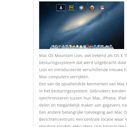
Mac OS Mountain Lion, ook bekend als OS X 10
besturingssysteem dat werd uitgebracht door 
Lion en introduceerde verschillende nieuwe f
Mac-computers verrijkten.
Een van de opvallendste kenmerken van Mac O
in het besturingssysteem. Gebruikers konde
synchroniseren tussen hun Mac, iPhone, iPad 
delen en toegankelijk maken van gegevens na
Een andere belangrijke toevoeging aan Mac O
Berichtencentrum, een centrale locatie waar
Hierdoor konden gebruikers snel belangrijke 