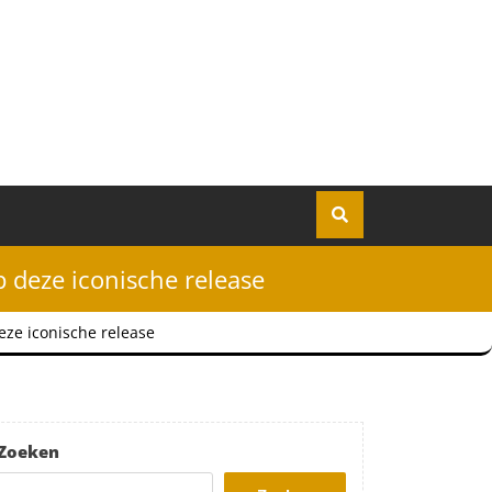
 deze iconische release
eze iconische release
Zoeken