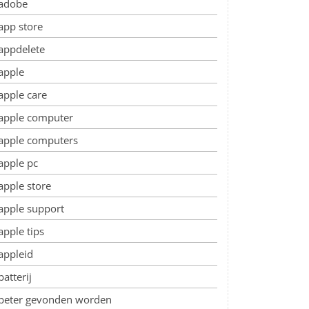
adobe
app store
appdelete
apple
apple care
apple computer
apple computers
apple pc
apple store
apple support
apple tips
appleid
batterij
beter gevonden worden