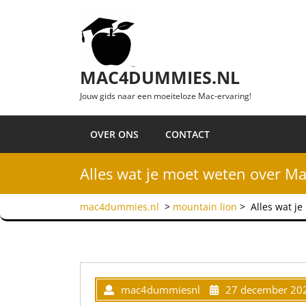
Ga naar de inhoud
MAC4DUMMIES.NL
Jouw gids naar een moeiteloze Mac-ervaring!
OVER ONS
CONTACT
Alles wat je moet weten over Ma
mac4dummies.nl
>
mountain lion
>
Alles wat j
mac4dummiesnl
27 december 20