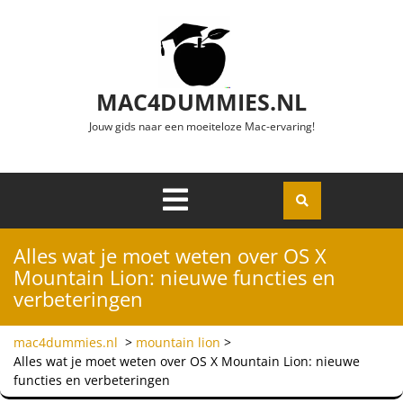
Ga naar de inhoud
MAC4DUMMIES.NL
Jouw gids naar een moeiteloze Mac-ervaring!
Menu
Openen
Alles wat je moet weten over OS X
Mountain Lion: nieuwe functies en
verbeteringen
mac4dummies.nl
>
mountain lion
>
Alles wat je moet weten over OS X Mountain Lion: nieuwe
functies en verbeteringen