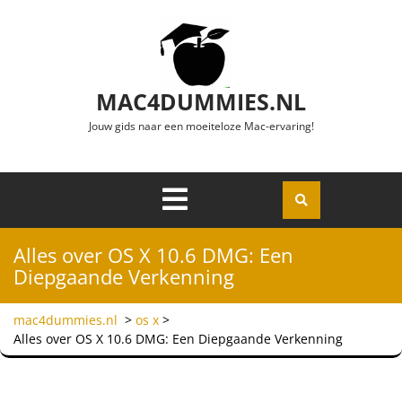
Ga naar de inhoud
MAC4DUMMIES.NL
Jouw gids naar een moeiteloze Mac-ervaring!
Menu
Openen
Alles over OS X 10.6 DMG: Een
Diepgaande Verkenning
mac4dummies.nl
>
os x
>
Alles over OS X 10.6 DMG: Een Diepgaande Verkenning