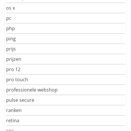
os x
pc
php
ping
prijs
prijzen
pro 12
pro touch
professionele webshop
pulse secure
ranken
retina
sea