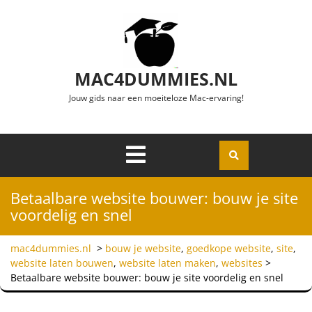
Ga naar de inhoud
MAC4DUMMIES.NL
Jouw gids naar een moeiteloze Mac-ervaring!
Menu
Openen
Betaalbare website bouwer: bouw je site
voordelig en snel
mac4dummies.nl
>
bouw je website
,
goedkope website
,
site
,
website laten bouwen
,
website laten maken
,
websites
>
Betaalbare website bouwer: bouw je site voordelig en snel