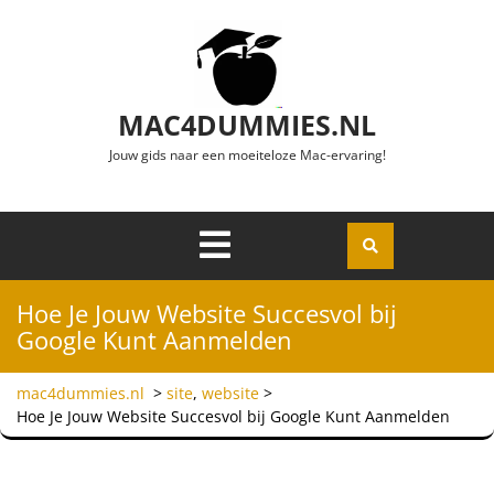
Ga naar de inhoud
MAC4DUMMIES.NL
Jouw gids naar een moeiteloze Mac-ervaring!
Menu
Openen
Hoe Je Jouw Website Succesvol bij
Google Kunt Aanmelden
mac4dummies.nl
>
site
,
website
>
Hoe Je Jouw Website Succesvol bij Google Kunt Aanmelden