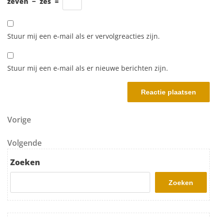
zeven
−
zes
=
Stuur mij een e-mail als er vervolgreacties zijn.
Stuur mij een e-mail als er nieuwe berichten zijn.
Berichtnavigatie
Vorig bericht
Vorige
Volgend bericht
Volgende
Zoeken
Zoeken