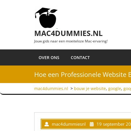
Ga naar de inhoud
MAC4DUMMIES.NL
Jouw gids naar een moeiteloze Mac-ervaring!
OVER ONS
CONTACT
Hoe een Professionele Website 
mac4dummies.nl
>
bouw je website
,
google
,
goo
mac4dummiesnl
19 september 2