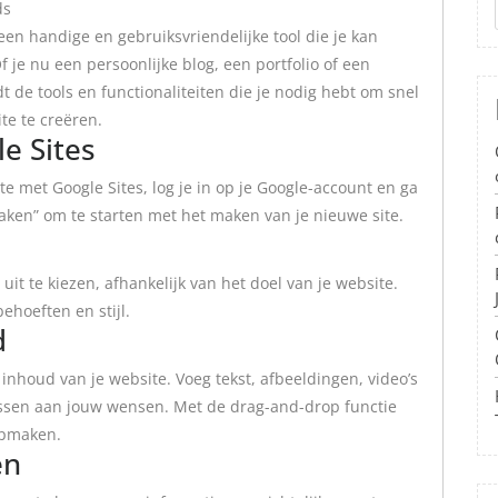
ds
 een handige en gebruiksvriendelijke tool die je kan
 je nu een persoonlijke blog, een portfolio of een
dt de tools en functionaliteiten die je nodig hebt om snel
te te creëren.
e Sites
 met Google Sites, log je in op je Google-account en ga
aken” om te starten met het maken van je nieuwe site.
uit te kiezen, afhankelijk van het doel van je website.
ehoeften en stijl.
d
nhoud van je website. Voeg tekst, afbeeldingen, video’s
assen aan jouw wensen. Met de drag-and-drop functie
opmaken.
en