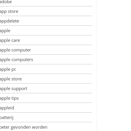
adobe
app store
appdelete
apple
apple care
apple computer
apple computers
apple pc
apple store
apple support
apple tips
appleid
batterij
beter gevonden worden