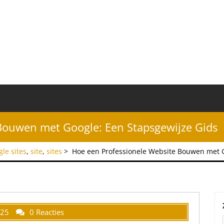
Bouwen met Google: Een Stapsgewijze Gids
gle sites
,
site
,
sites
>
Hoe een Professionele Website Bouwen met G
025
0 Reacties