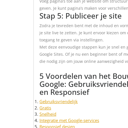
Voeg pagina’s toe aan je website om structuur
geven. Je kunt pagina’s maken voor verschille
Stap 5: Publiceer je site
Zodra je tevreden bent met de inhoud en vorm
je site live te zetten. Je kunt ervoor kiezen o
toegang te geven via instellingen.
Met deze eenvoudige stappen kun je snel en 
Google Sites. Of je nu een beginner bent of me
die nodig zijn om jouw online aanwezigheid v
5 Voordelen van het Bo
Google: Gebruiksvriendeli
en Responsief
Gebruiksvriendelijk
Gratis
Snelheid
Integratie met Google-services
Responsief design