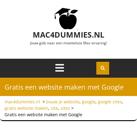
Ga naar de inhoud
MAC4DUMMIES.NL
Jouw gids naar een moeiteloze Mac-ervaring!
Menu
Openen
Gratis een website maken met Google
mac4dummies.nl
>
bouw je website
,
google
,
google sites
,
gratis website maken
,
site
,
sites
>
Gratis een website maken met Google