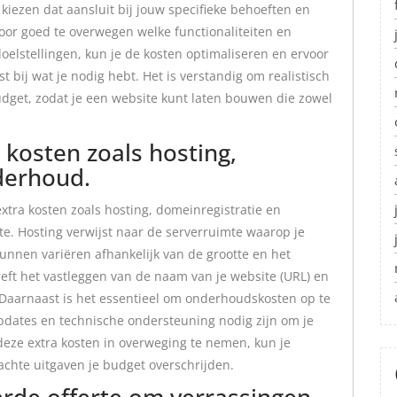
e kiezen dat aansluit bij jouw specifieke behoeften en
or goed te overwegen welke functionaliteiten en
elstellingen, kun je de kosten optimaliseren en ervoor
st bij wat je nodig hebt. Het is verstandig om realistisch
udget, zodat je een website kunt laten bouwen die zowel
kosten zoals hosting,
derhoud.
xtra kosten zoals hosting, domeinregistratie en
e. Hosting verwijst naar de serverruimte waarop je
unnen variëren afhankelijk van de grootte en het
reft het vastleggen van de naam van je website (URL) en
. Daarnaast is het essentieel om onderhoudskosten op te
pdates en technische ondersteuning nodig zijn om je
deze extra kosten in overweging te nemen, kun je
chte uitgaven je budget overschrijden.
erde offerte om verrassingen