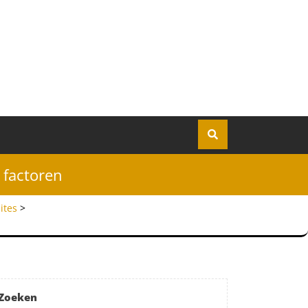
 factoren
ites
>
Zoeken