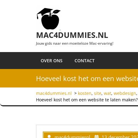
Ga naar de inhoud
MAC4DUMMIES.NL
Jouw gids naar een moeiteloze Mac-ervaring!
OVER ONS
CONTACT
Hoeveel kost het om een websit
mac4dummies.nl
>
kosten
,
site
,
wat
,
webdesign
Hoeveel kost het om een website te laten maken?
mac4dummiesnl
13 december 20