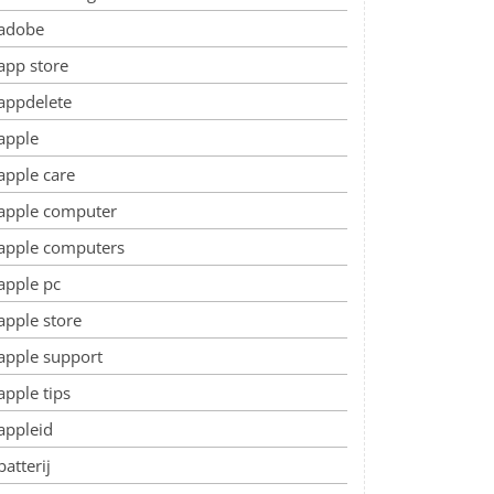
adobe
app store
appdelete
apple
apple care
apple computer
apple computers
apple pc
apple store
apple support
apple tips
appleid
batterij