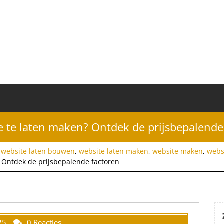
e te laten maken? Ontdek de prijsbepalende
,
website laten bouwen
,
website laten maken
,
website maken
,
webs
 Ontdek de prijsbepalende factoren
25
0 Reacties