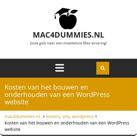
Ga naar de inhoud
MAC4DUMMIES.NL
Jouw gids naar een moeiteloze Mac-ervaring!
Menu
Openen
Kosten van het bouwen en
onderhouden van een WordPress
website
mac4dummies.nl
>
kosten
,
site
,
wordpress
>
Kosten van het bouwen en onderhouden van een WordPress
website