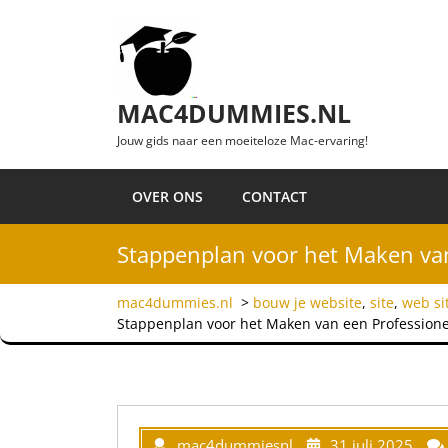
Ga naar de inhoud
MAC4DUMMIES.NL
Jouw gids naar een moeiteloze Mac-ervaring!
OVER ONS
CONTACT
Stappenplan voor het Maken van
mac4dummies.nl
>
bouw je website
,
site
,
web si
Stappenplan voor het Maken van een Profession
mac4dummiesnl
31 juli 2025