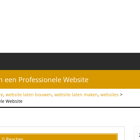
 een Professionele Website
te
,
website laten bouwen
,
website laten maken
,
websites
>
ele Website
0 Reacties