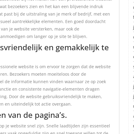
 wat bezoekers zien en het kan een blijvende indruk
past bij de uitstraling van je merk of bedrijf, met een
visueel aantrekkelijke elementen. Een goed doordacht
 van je website versterken, maar ook de
anmoedigen om langer op je site te blijven.
vriendelijk en gemakkelijk te
essionele website is om ervoor te zorgen dat de website
geren. Bezoekers moeten moeiteloos door de
nel de informatie kunnen vinden waarnaar ze op zoek
functie en consistente navigatie-elementen dragen
ring. Door de website gebruiksvriendelijk te maken,
n en uiteindelijk tot actie overgaan.
en van de pagina’s.
p je website snel zijn. Snelle laadtijden zijn essentieel
rs vaak ongeduldig zijn en snel toegang willen tot de