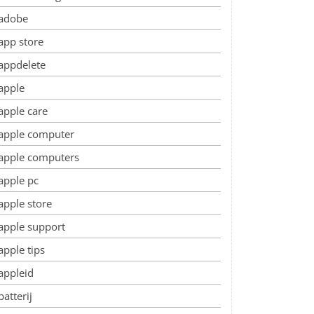
adobe
app store
appdelete
apple
apple care
apple computer
apple computers
apple pc
apple store
apple support
apple tips
appleid
batterij