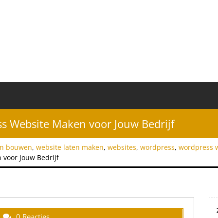
ss Website Maken voor Jouw Bedrijf
en bouwen
,
website laten maken
,
websites
,
wordpress
,
wordpress 
 voor Jouw Bedrijf
0 Reacties