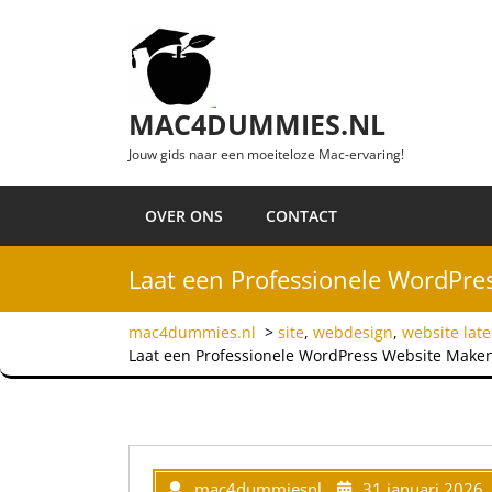
Ga naar de inhoud
MAC4DUMMIES.NL
Jouw gids naar een moeiteloze Mac-ervaring!
OVER ONS
CONTACT
Laat een Professionele WordPre
mac4dummies.nl
>
site
,
webdesign
,
website lat
Laat een Professionele WordPress Website Maken
mac4dummiesnl
31 januari 2026