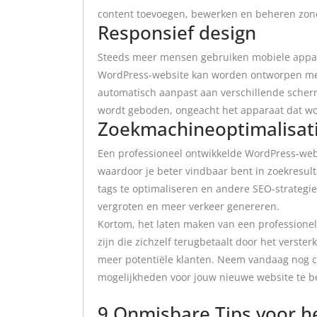
content toevoegen, bewerken en beheren zond
Responsief design
Steeds meer mensen gebruiken mobiele appara
WordPress-website kan worden ontworpen met 
automatisch aanpast aan verschillende scher
wordt geboden, ongeacht het apparaat dat wo
Zoekmachineoptimalisati
Een professioneel ontwikkelde WordPress-web
waardoor je beter vindbaar bent in zoekresul
tags te optimaliseren en andere SEO-strategie
vergroten en meer verkeer genereren.
Kortom, het laten maken van een professione
zijn die zichzelf terugbetaalt door het verst
meer potentiële klanten. Neem vandaag nog 
mogelijkheden voor jouw nieuwe website te b
9 Onmisbare Tips voor h