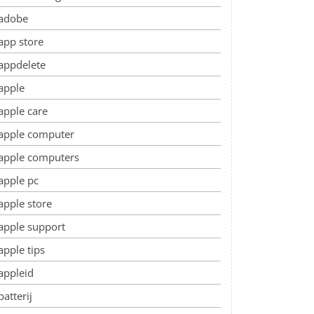
adobe
app store
appdelete
apple
apple care
apple computer
apple computers
apple pc
apple store
apple support
apple tips
appleid
batterij