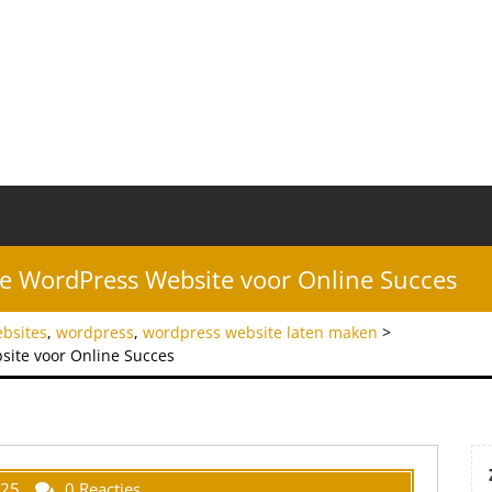
le WordPress Website voor Online Succes
bsites
,
wordpress
,
wordpress website laten maken
>
site voor Online Succes
025
0 Reacties