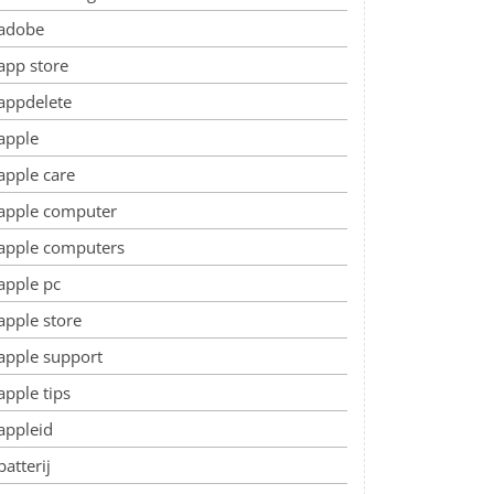
adobe
app store
appdelete
apple
apple care
apple computer
apple computers
apple pc
apple store
apple support
apple tips
appleid
batterij