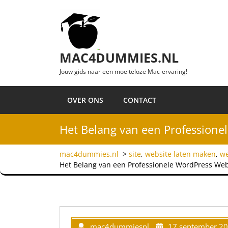
Ga naar de inhoud
MAC4DUMMIES.NL
Jouw gids naar een moeiteloze Mac-ervaring!
OVER ONS
CONTACT
Het Belang van een Professione
mac4dummies.nl
>
site
,
website laten maken
,
we
Het Belang van een Professionele WordPress Web
mac4dummiesnl
17 september 2