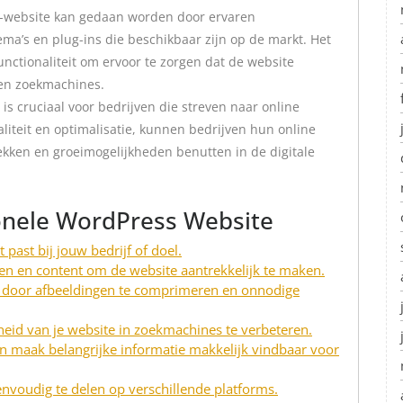
-website kan gedaan worden door ervaren
a’s en plug-ins die beschikbaar zijn op de markt. Het
functionaliteit om ervoor te zorgen dat de website
 en zoekmachines.
s cruciaal voor bedrijven die streven naar online
aliteit en optimalisatie, kunnen bedrijven hun online
kken en groeimogelijkheden benutten in de digitale
ionele WordPress Website
past bij jouw bedrijf of doel.
en en content om de website aantrekkelijk te maken.
e door afbeeldingen te comprimeren en onnodige
eid van je website in zoekmachines te verbeteren.
en maak belangrijke informatie makkelijk vindbaar voor
nvoudig te delen op verschillende platforms.