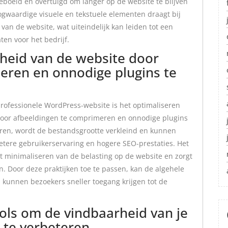
boeid en overtuigd om langer op de website te blijven
ogwaardige visuele en tekstuele elementen draagt bij
van de website, wat uiteindelijk kan leiden tot een
ten voor het bedrijf.
lheid van de website door
eren en onnodige plugins te
professionele WordPress-website is het optimaliseren
 door afbeeldingen te comprimeren en onnodige plugins
eren, wordt de bestandsgrootte verkleind en kunnen
 betere gebruikerservaring en hogere SEO-prestaties. Het
t minimaliseren van de belasting op de website en zorgt
n. Door deze praktijken toe te passen, kan de algehele
 kunnen bezoekers sneller toegang krijgen tot de
ols om de vindbaarheid van je
 te verbeteren.