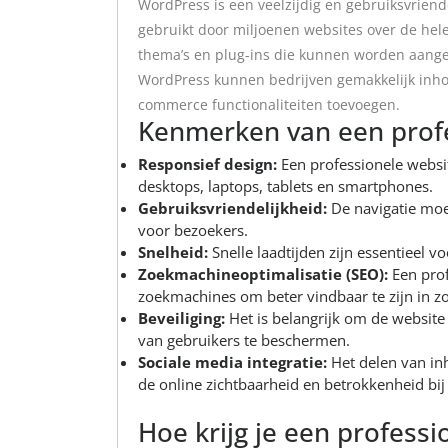
WordPress is een veelzijdig en gebruiksvrien
gebruikt door miljoenen websites over de hele
thema’s en plug-ins die kunnen worden aangep
WordPress kunnen bedrijven gemakkelijk inho
commerce functionaliteiten toevoegen.
Kenmerken van een prof
Responsief design:
Een professionele websi
desktops, laptops, tablets en smartphones.
Gebruiksvriendelijkheid:
De navigatie moet
voor bezoekers.
Snelheid:
Snelle laadtijden zijn essentieel 
Zoekmachineoptimalisatie (SEO):
Een prof
zoekmachines om beter vindbaar te zijn in zo
Beveiliging:
Het is belangrijk om de website
van gebruikers te beschermen.
Sociale media integratie:
Het delen van in
de online zichtbaarheid en betrokkenheid bij 
Hoe krijg je een profess