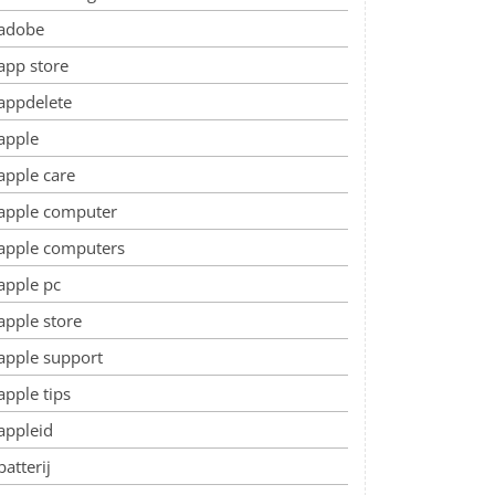
adobe
app store
appdelete
apple
apple care
apple computer
apple computers
apple pc
apple store
apple support
apple tips
appleid
batterij