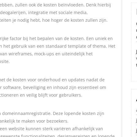
 hebben, zullen ook de kosten beïnvloeden. Denk hierbij
ideogalerijen, integratie met sociale media,
iten je nodig hebt, hoe hoger de kosten zullen zijn.
ijke factor bij het bepalen van de kosten. Een uniek en
n het gebruik van een standaard template of thema. Het
an wireframes, mock-ups en uiteindelijk het
site.
 met de kosten voor onderhoud en updates nadat de
 software, beveiliging en inhoud zijn essentieel om
tioneren en veilig blijft voor gebruikers.
en domeinnaamregistratie. Deze lopende kosten zijn
ankelijk te maken voor bezoekers.
een website kunnen sterk variëren afhankelijk van
, gewenste functionaliteiten, designvereisten en lopende