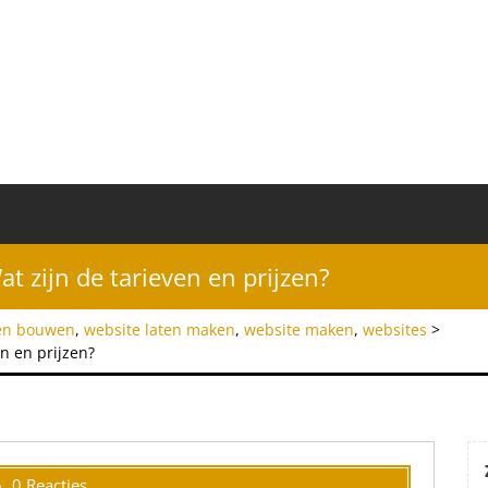
t zijn de tarieven en prijzen?
ten bouwen
,
website laten maken
,
website maken
,
websites
>
n en prijzen?
0 Reacties