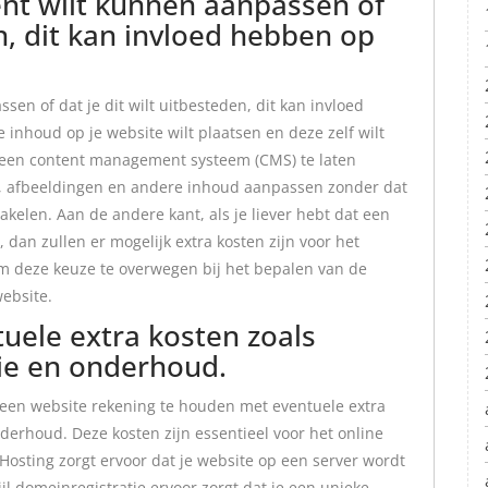
ent wilt kunnen aanpassen of
en, dit kan invloed hebben op
sen of dat je dit wilt uitbesteden, dit kan invloed
 inhoud op je website wilt plaatsen en deze zelf wilt
 een content management systeem (CMS) te laten
n, afbeeldingen en andere inhoud aanpassen zonder dat
akelen. Aan de andere kant, als je liever hebt dat een
 dan zullen er mogelijk extra kosten zijn voor het
om deze keuze te overwegen bij het bepalen van de
ebsite.
uele extra kosten zoals
tie en onderhoud.
n een website rekening te houden met eventuele extra
nderhoud. Deze kosten zijn essentieel voor het online
osting zorgt ervoor dat je website op een server wordt
ijl domeinregistratie ervoor zorgt dat je een unieke