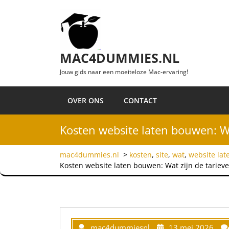
Ga naar de inhoud
MAC4DUMMIES.NL
Jouw gids naar een moeiteloze Mac-ervaring!
OVER ONS
CONTACT
Kosten website laten bouwen: Wa
mac4dummies.nl
>
kosten
,
site
,
wat
,
website la
Kosten website laten bouwen: Wat zijn de tarieve
mac4dummiesnl
13 mei 2026