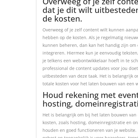
Overweeg of je zelf cont
dat je dit wilt uitbested
de kosten.
Overweeg of je zelf content wilt kunnen aanpas
hebben op de kosten. Als je regelmatig nieuwe
kunnen beheren, dan kan het handig zijn om
integreren. Hiermee kun je eenvoudig tekste
je telkens een webontwikkelaar hoeft in te sch
professional de content updates voor jou doet,
uitbesteden van deze taak. Het is belangrijk 
totale kosten voor het laten bouwen van een w
Houd rekening met event
hosting, domeinregistra
Het is belangrijk om bij het laten bouwen va
kosten, zoals hosting, domeinregistratie en o
houden en goed functioneren van je website. H
gehost en toegankelijk is voor bezoekers, terw