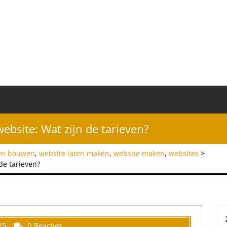
bsite: Wat zijn de tarieven?
ten bouwen
,
website laten maken
,
website maken
,
websites
>
de tarieven?
25
0 Reacties