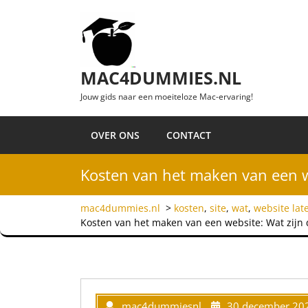
Ga naar de inhoud
MAC4DUMMIES.NL
Jouw gids naar een moeiteloze Mac-ervaring!
OVER ONS
CONTACT
Kosten van het maken van een we
mac4dummies.nl
>
kosten
,
site
,
wat
,
website la
Kosten van het maken van een website: Wat zijn 
mac4dummiesnl
30 december 20