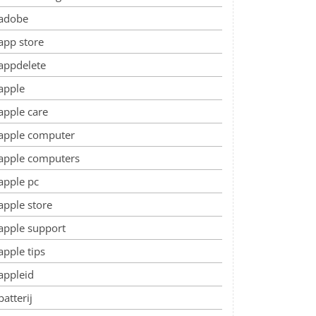
adobe
app store
appdelete
apple
apple care
apple computer
apple computers
apple pc
apple store
apple support
apple tips
appleid
batterij