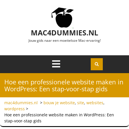
Ga naar de inhoud
MAC4DUMMIES.NL
Jouw gids naar een moeiteloze Mac-ervaring!
Menu
Openen
Hoe een professionele website maken in
WordPress: Een stap-voor-stap gids
mac4dummies.nl
>
bouw je website
,
site
,
websites
,
wordpress
>
Hoe een professionele website maken in WordPress: Een
stap-voor-stap gids