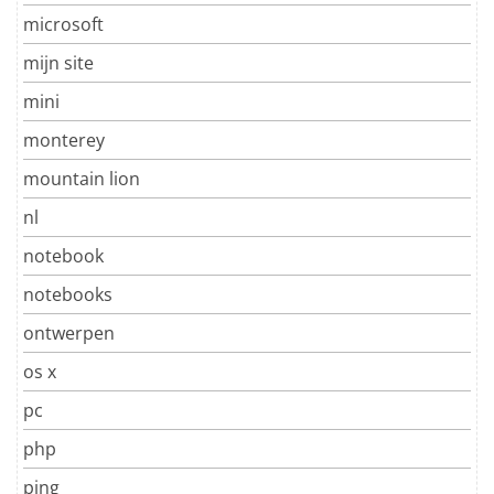
microsoft
mijn site
mini
monterey
mountain lion
nl
notebook
notebooks
ontwerpen
os x
pc
php
ping