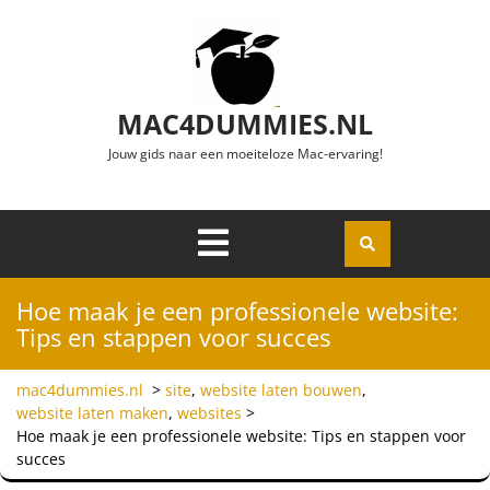
Ga naar de inhoud
MAC4DUMMIES.NL
Jouw gids naar een moeiteloze Mac-ervaring!
Menu
Openen
Hoe maak je een professionele website:
Tips en stappen voor succes
mac4dummies.nl
>
site
,
website laten bouwen
,
website laten maken
,
websites
>
Hoe maak je een professionele website: Tips en stappen voor
succes