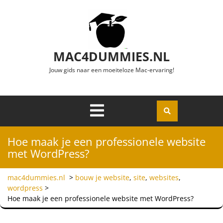
Ga naar de inhoud
MAC4DUMMIES.NL
Jouw gids naar een moeiteloze Mac-ervaring!
Menu
Openen
Hoe maak je een professionele website
met WordPress?
mac4dummies.nl
>
bouw je website
,
site
,
websites
,
wordpress
>
Hoe maak je een professionele website met WordPress?