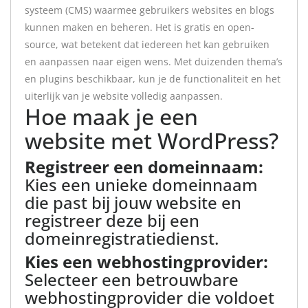
systeem (CMS) waarmee gebruikers websites en blogs
kunnen maken en beheren. Het is gratis en open-
source, wat betekent dat iedereen het kan gebruiken
en aanpassen naar eigen wens. Met duizenden thema’s
en plugins beschikbaar, kun je de functionaliteit en het
uiterlijk van je website volledig aanpassen.
Hoe maak je een
website met WordPress?
Registreer een domeinnaam:
Kies een unieke domeinnaam
die past bij jouw website en
registreer deze bij een
domeinregistratiedienst.
Kies een webhostingprovider:
Selecteer een betrouwbare
webhostingprovider die voldoet