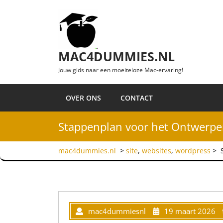
Ga naar de inhoud
MAC4DUMMIES.NL
Jouw gids naar een moeiteloze Mac-ervaring!
OVER ONS
CONTACT
Stappenplan voor het Ontwerpe
mac4dummies.nl
>
site
,
websites
,
wordpress
>
mac4dummiesnl
19 maart 2026