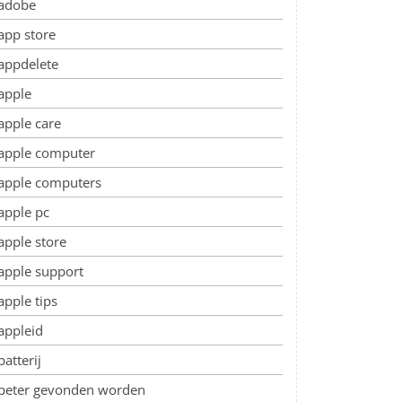
adobe
app store
appdelete
apple
apple care
apple computer
apple computers
apple pc
apple store
apple support
apple tips
appleid
batterij
beter gevonden worden