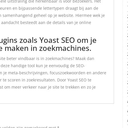
ele uitstraling die herkenbaar is voor bezoekers. Het
euren en bijpassende lettertypen draagt bij aan de
 een samenhangend geheel op je website. Hiermee wek je
e aandacht besteedt aan de details van je online
ugins zoals Yoast SEO om je
te maken in zoekmachines.
ite beter vindbaar is in zoekmachines? Maak dan
 deze handige tool kun je eenvoudig de SEO-
kun je meta-beschrijvingen, focuszoekwoorden en andere
 te scoren in zoekresultaten. Door Yoast SEO te
t om meer verkeer naar je site te trekken en zo je
e velden zijn gemarkeerd met
*