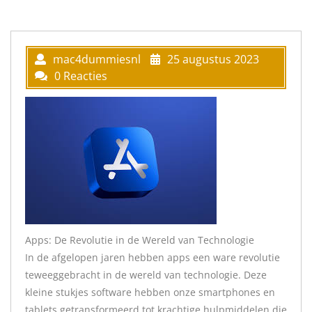
mac4dummiesnl
25 augustus 2023
0 Reacties
Apps: De Revolutie in de Wereld van Technologie
In de afgelopen jaren hebben apps een ware revolutie
teweeggebracht in de wereld van technologie. Deze
kleine stukjes software hebben onze smartphones en
tablets getransformeerd tot krachtige hulpmiddelen die