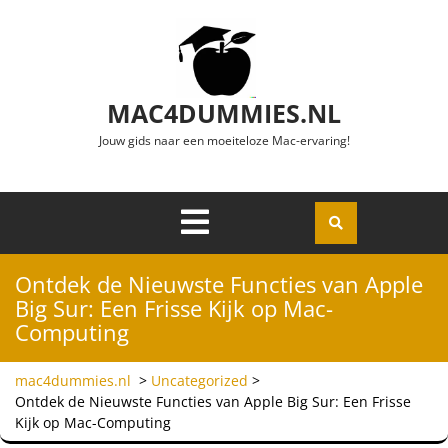
Ga naar de inhoud
MAC4DUMMIES.NL
Jouw gids naar een moeiteloze Mac-ervaring!
Menu
Openen
Ontdek de Nieuwste Functies van Apple
Big Sur: Een Frisse Kijk op Mac-
Computing
mac4dummies.nl
>
Uncategorized
>
Ontdek de Nieuwste Functies van Apple Big Sur: Een Frisse
Kijk op Mac-Computing