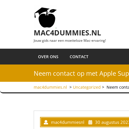
Ga naar de inhoud
MAC4DUMMIES.NL
Jouw gids naar een moeiteloze Mac-ervaring!
OVER ONS
CONTACT
Neem contact op met Apple Sup
mac4dummies.nl
>
Uncategorized
>
Neem conta
mac4dummiesnl
30 augustus 202