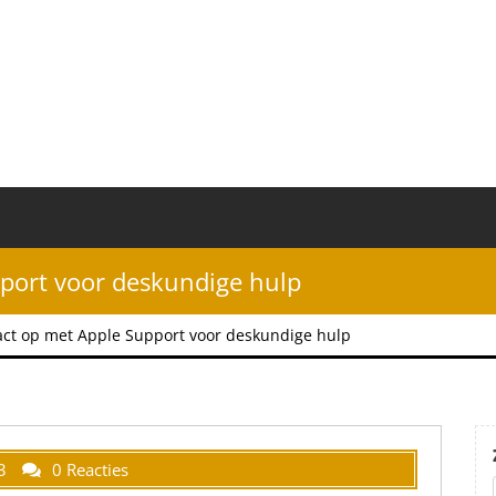
port voor deskundige hulp
ct op met Apple Support voor deskundige hulp
3
0 Reacties