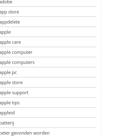
adobe
app store
appdelete
apple
apple care
apple computer
apple computers
apple pc
apple store
apple support
apple tips
appleid
batterij
beter gevonden worden