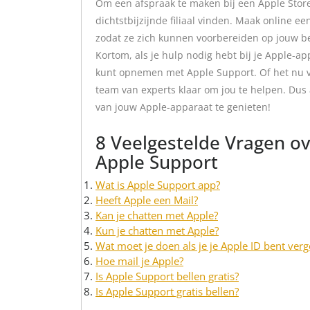
Om een afspraak te maken bij een Apple Store 
dichtstbijzijnde filiaal vinden. Maak online e
zodat ze zich kunnen voorbereiden op jouw b
Kortom, als je hulp nodig hebt bij je Apple-ap
kunt opnemen met Apple Support. Of het nu via 
team van experts klaar om jou te helpen. Dus
van jouw Apple-apparaat te genieten!
8 Veelgestelde Vragen o
Apple Support
Wat is Apple Support app?
Heeft Apple een Mail?
Kan je chatten met Apple?
Kun je chatten met Apple?
Wat moet je doen als je je Apple ID bent verg
Hoe mail je Apple?
Is Apple Support bellen gratis?
Is Apple Support gratis bellen?