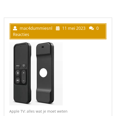
mac4dummiesnl
11 mei 2023
0
Reacties
Apple TV: alles wat je moet weten