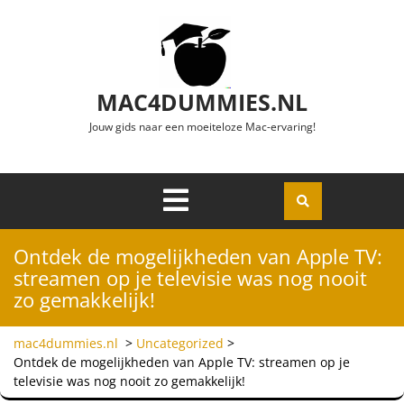
Ga naar de inhoud
MAC4DUMMIES.NL
Jouw gids naar een moeiteloze Mac-ervaring!
Menu
Openen
Ontdek de mogelijkheden van Apple TV:
streamen op je televisie was nog nooit
zo gemakkelijk!
mac4dummies.nl
>
Uncategorized
>
Ontdek de mogelijkheden van Apple TV: streamen op je
televisie was nog nooit zo gemakkelijk!