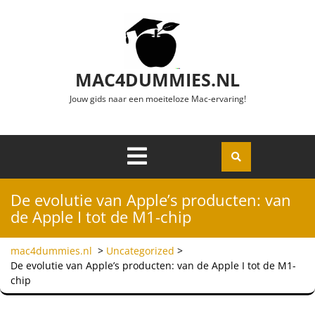
Ga naar de inhoud
MAC4DUMMIES.NL
Jouw gids naar een moeiteloze Mac-ervaring!
Menu
Openen
De evolutie van Apple’s producten: van
de Apple I tot de M1-chip
mac4dummies.nl
>
Uncategorized
>
De evolutie van Apple’s producten: van de Apple I tot de M1-
chip