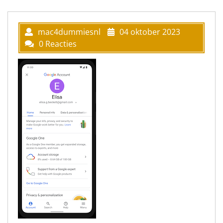
mac4dummiesnl
04 oktober 2023
0 Reacties