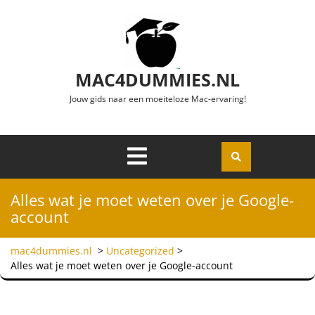
Ga naar de inhoud
MAC4DUMMIES.NL
Jouw gids naar een moeiteloze Mac-ervaring!
Menu
Openen
Alles wat je moet weten over je Google-
account
mac4dummies.nl
>
Uncategorized
>
Alles wat je moet weten over je Google-account