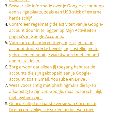
Bewaar alle informatie over je Google-account op
een veilige plaats, zoals een USB-stick of externe
harde schijf.
Controleer regelmatig de activiteit van je Google-
account door in te loggen op Mijn Activiteiten
pagina’s in Google Accounts.
Voorkom dat anderen toegang krijgen tot je
account door sterke beveiligingsinstellingen te
gebruiken en nooit je wachtwoord met iemand
anders te delen.
Zorg ervoor dat alleen jij toegang hebt tot de
accounts die zijn gekoppeld aan je Google-
account, zoals Gmail, YouTube en Drive .
Wees voorzichtig met phishingmails die lijken
afkomstig te zijn van Google, maar waarschijnlijk
niet legitiem zijn .
Gebruik altijd de laatste versie van Chrome of
Firefox om veiliger te surfen op het web met